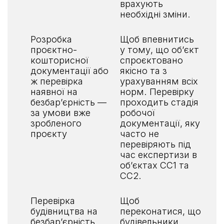
врахують
необхідні зміни.
Розробка
Щоб впевнитись
проєктно-
у тому, що обʼєкт
кошторисної
спроєктовано
документації або
якісно та з
ж перевірка
урахуванням всіх
наявної на
норм. Перевірку
безбарʼєрність —
проходить стадія
за умови вже
робочої
зробленого
документації, яку
проєкту
часто не
перевіряють під
час експертизи в
обʼєктах СС1 та
СС2.
Перевірка
Щоб
будівництва на
переконатися, що
безбарʼєрність
будівельники