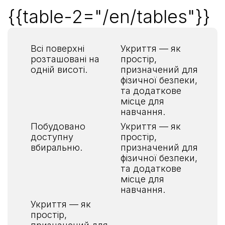
{{table-2="/en/tables"}}
Всі поверхні
Укриття — як
розташовані на
простір,
одній висоті.
призначений для
фізичної безпеки,
та додаткове
місце для
навчання.
Побудовано
Укриття — як
доступну
простір,
вбиральню.
призначений для
фізичної безпеки,
та додаткове
місце для
навчання.
Укриття — як
простір,
призначений для