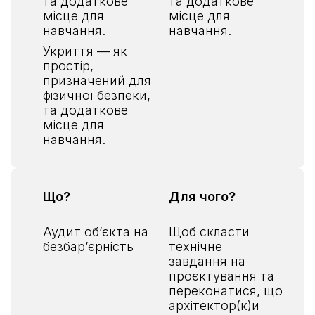
та додаткове
та додаткове
місце для
місце для
навчання.
навчання.
Укриття — як
простір,
призначений для
фізичної безпеки,
та додаткове
місце для
навчання.
Що?
Для чого?
Аудит обʼєкта на
Щоб скласти
безбарʼєрність
технічне
завдання на
проєктування та
переконатися, що
архітектор(к)и