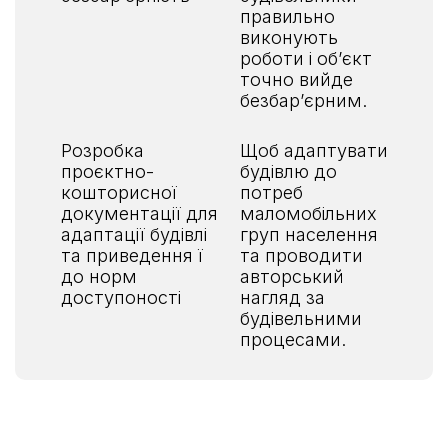
правильно
виконують
роботи і обʼєкт
точно вийде
безбарʼєрним.
Розробка
Щоб адаптувати
проєктно-
будівлю до
кошторисної
потреб
документації для
маломобільних
адаптації будівлі
груп населення
та приведення ї
та проводити
до норм
авторський
доступоності
нагляд за
будівельними
процесами.