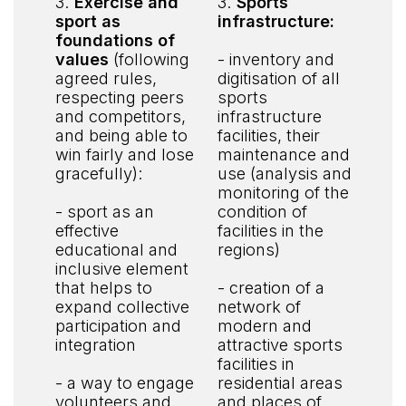
3.
Exercise and
3.
Sports
sport as
infrastructure:
foundations of
values
(following
- inventory and
agreed rules,
digitisation of all
respecting peers
sports
and competitors,
infrastructure
and being able to
facilities, their
win fairly and lose
maintenance and
gracefully):
use (analysis and
monitoring of the
- sport as an
condition of
effective
facilities in the
educational and
regions)
inclusive element
that helps to
- creation of a
expand collective
network of
participation and
modern and
integration
attractive sports
facilities in
- a way to engage
residential areas
volunteers and
and places of