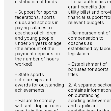
distribution of funds.
- Local authorities 
grant benefits (for
- Support for sports
utility bills) and prov
federations, sports
financial support fr
clubs and schools in
relevant budgets
paying salaries to
coaches of children
- Reimbursement of
and young people
compensation to
under 24 years of age
coaches as
(the amount of the
established by labo
payment depends on
legislation
the number of hours
worked)
- Establishment of
bonuses for sports
- State sports
titles
scholarships and
awards for outstanding
2. A separate sectio
achievements
contains informatio
on outstanding
- Failure to comply
sporting achieveme
with anti-doping rules
and significant
results in the loss of
contributions to the