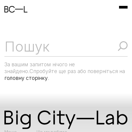
За вашим запитом нічого не
знайдено.Спробуйте ще раз або поверніться на
головну сторінку
.