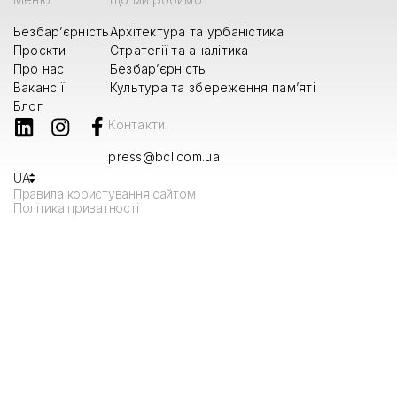
Меню
Що ми робимо
Безбар’єрність
Архітектура та урбаністика
Проєкти
Стратегії та аналітика
Про нас
Безбар’єрність
Вакансії
Культура та збереження пам’яті
Блог
Контакти
press@bcl.com.ua
UA
Правила користування сайтом
Політика приватності