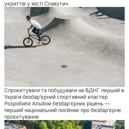
укриттів у місті Славутич
Спроєктували та побудували на ВДНГ перший в
Україні безбарʼєрний спортивний кластер
Розробили Альбом безбарʼєрних рішень —
перший національний посібник про безбарʼєрне
проєктування