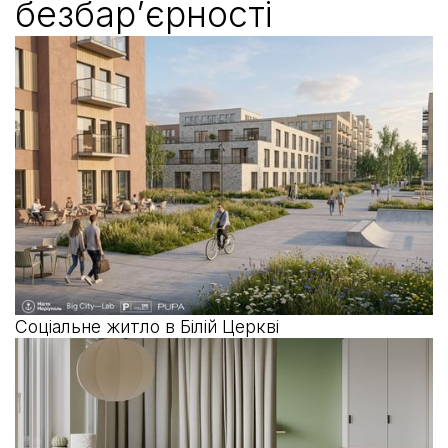
безбар’єрності
архітектура
публічний
простір
безбар’єрність
стратегія
Соціальне житло в Білій Церкві
освіта
безбар’єрність