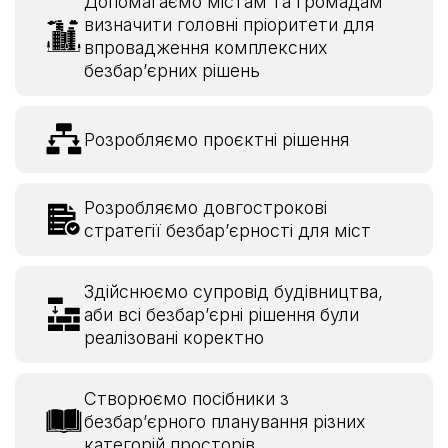
Допомагаємо містам та громадам
визначити головні пріоритети для
впровадження комплексних
безбарʼєрних рішень
Розробляємо проєктні рішення
Розробляємо довгострокові
стратегії безбарʼєрності для міст
Здійснюємо супровід будівництва,
аби всі безбар’єрні рішення були
реалізовані коректно
Створюємо посібники з
безбарʼєрного планування різних
категорій просторів