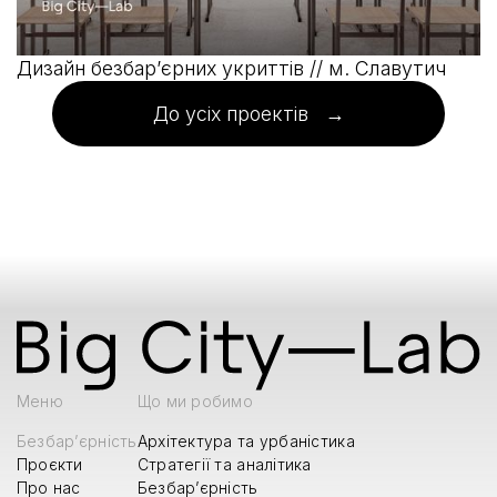
Дизайн безбарʼєрних укриттів // м. Славутич
До усіх проектів →
Меню
Що ми робимо
Безбар’єрність
Архітектура та урбаністика
Проєкти
Стратегії та аналітика
Про нас
Безбар’єрність