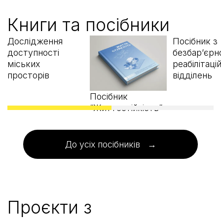
Книги та посібники
посібники
Дослідження
Посібник з
доступності
безбар’єрн
міських
реабілітаці
просторів
відділень
Посібник
“Життєстійкість”
До усіх посібників →
Проєкти з