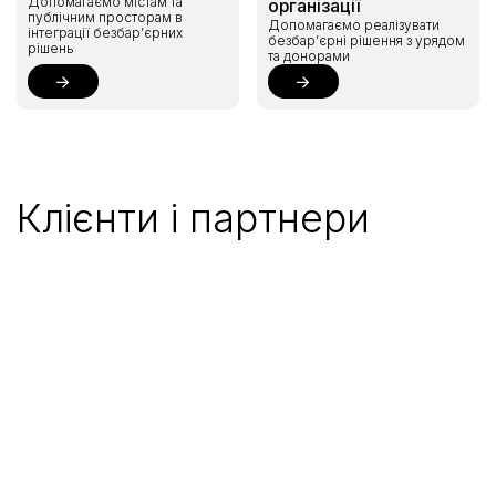
Допомагаємо містам та
організації
публічним просторам в
Допомагаємо реалізувати
інтеграції безбар’єрних
безбар’єрні рішення з урядом
рішень
та донорами
Клієнти і партнери