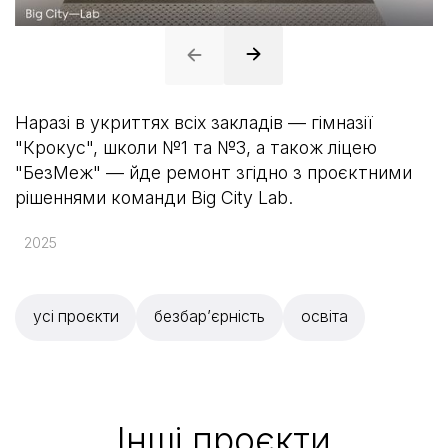
Наразі в укриттях всіх закладів — гімназії
"Крокус", школи №1 та №3, а також ліцею
"БезМеж" — йде ремонт згідно з проєктними
рішеннями команди Big City Lab.
2025
усі проєкти
безбар’єрність
освіта
Iншi проєкти