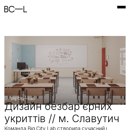
Дизайн безбарʼєрних
укриттів // м. Славутич
Команда Big City Lab створила сучасний і