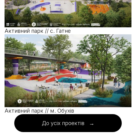
Активний парк // с. Гатне
Активний парк // м. Обухів
До усіх проектів →