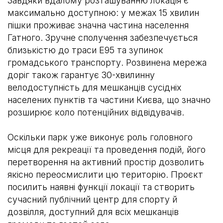
Завдяки вдалому розташуванню локація є
максимально доступною: у межах 15 хвилин
пішки проживає значна частина населення
Гатного. Зручне сполучення забезпечується
близькістю до траси Е95 та зупинок
громадського транспорту. Розвинена мережа
доріг також гарантує 30-хвилинну
велодоступність для мешканців сусідніх
населених пунктів та частини Києва, що значно
розширює коло потенційних відвідувачів.
Оскільки парк уже виконує роль головного
місця для рекреації та проведення подій, його
перетворення на активний простір дозволить
якісно переосмислити цю територію. Проєкт
посилить наявні функції локації та створить
сучасний публічний центр для спорту й
дозвілля, доступний для всіх мешканців