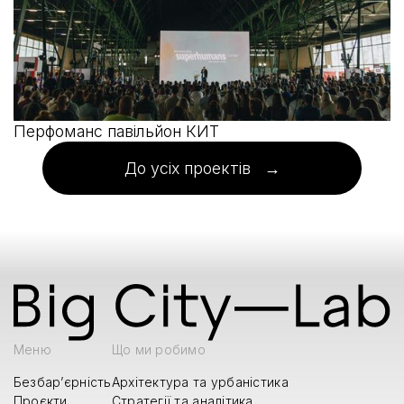
Перфоманс павільйон КИТ
До усіх проектів →
Меню
Що ми робимо
Безбар’єрність
Архітектура та урбаністика
Проєкти
Стратегії та аналітика