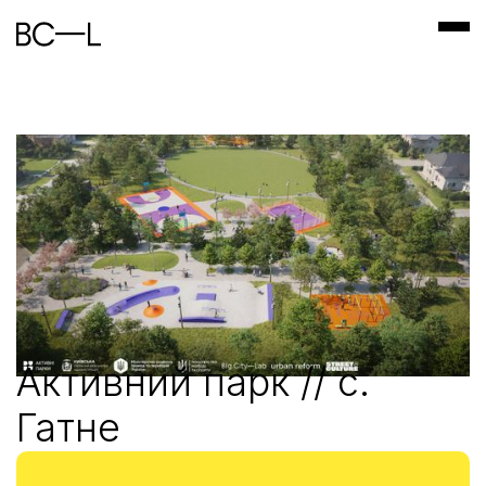
Активний парк // с.
Гатне