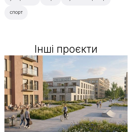
спорт
Iншi проєкти