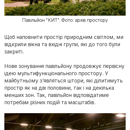
Павільйон "КИТ". Фото: архів простору
Щоб наповнити простір природним світлом, ми
відкрили вікна та вхідні групи, які до того були
закриті.
Нове зонування павільйону продовжує первісну
ідею мультифункціонального простору. У
майбутньому зʼявляться штори, які ділитимуть
простір як на дві половини, так і на декілька
менших зон. Так, павільйон відповідатиме
потребам різних подій та масштабів.