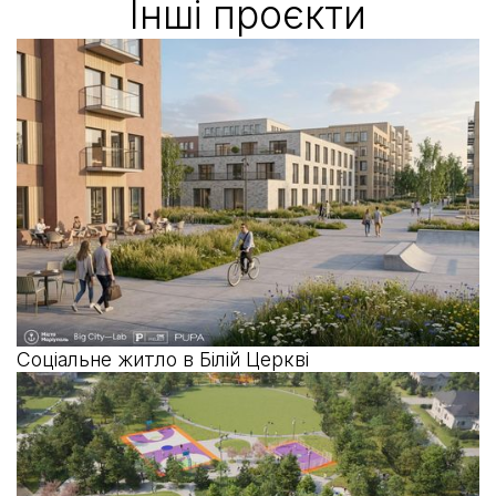
Iншi проєкти
Соціальне житло в Білій Церкві