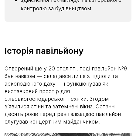
контролю за будівництвом
Історія павільйону
Створений ще у 20 столітті, тоді павільйон №9
був навісом –– складався лише з підлоги та
аркоподібного даху –– і функціонував як
виставковий простір для
сільськогосподарської техніки. Згодом
зʼявилися стіни та затемнені вікна. Останні
десять років перед ревіталізацією павільйон
слугував концертним майданчиком.