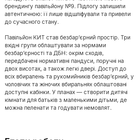
брендингу павільйону №9. Підлогу залишили
автентичною: її лише відшліфували та привели
до сучасного стану.
Павільйон КИТ став безбарʼєрний простір. Три
вхідні групи облаштували за нормами
безбарʼєрності та ДБН: окрім сходів,
передбачені нормативні пандуси, поручні на
двох висотах, а також легкі двері. Доступ до
всіх вбиралень та рукомийників безбарʼєрний, у
чоловічих та жіночих вбиральнях облаштовані
доступні кабінки. У планах — створити дитячі
кімнати для батьків з маленькими дітьми, де
можна пеленати та годувати немовлят.