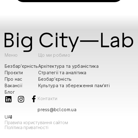
Меню
Що ми робимо
Безбар’єрність
Архітектура та урбаністика
Проєкти
Стратегії та аналітика
Про нас
Безбар’єрність
Вакансії
Культура та збереження пам’яті
Блог
Контакти
press@bcl.com.ua
UA
Правила користування сайтом
Політика приватності