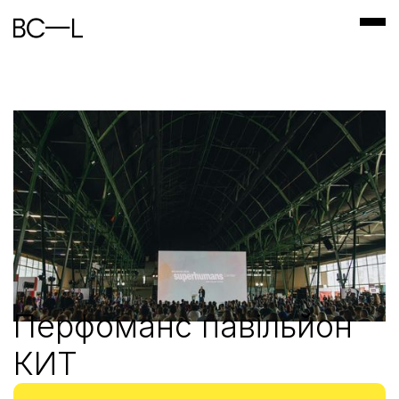
Перфоманс павільйон
КИТ