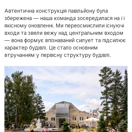
Автентична конструкція павільйону була
збережена — наша команда зосередилася на її
якісному оновленні. Ми переосмислили існуючі
входи та звели вежу над центральним входом
— вона формує впізнаваний силует та підсилює
характер будівлі. Це стало основним
втручанням у первісну структуру будівлі.