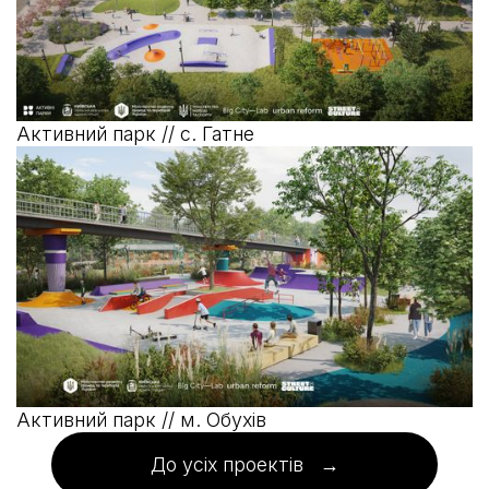
Активний парк // с. Гатне
Активний парк // м. Обухів
До усіх проектів →