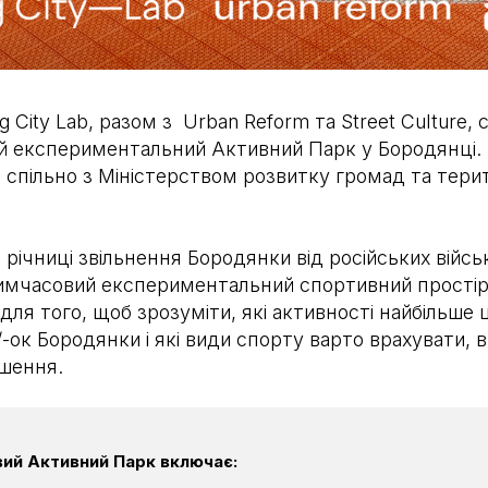
 City Lab, разом з Urban Reform та Street Culture,
й експериментальний Активний Парк у Бородянці.
 спільно з Міністерством розвитку громад та тери
о річниці звільнення Бородянки від російських війсь
имчасовий експериментальний спортивний простір.
для того, щоб зрозуміти, які активності найбільше 
-ок Бородянки і які види спорту варто врахувати, 
ішення.
ий Активний Парк включає: