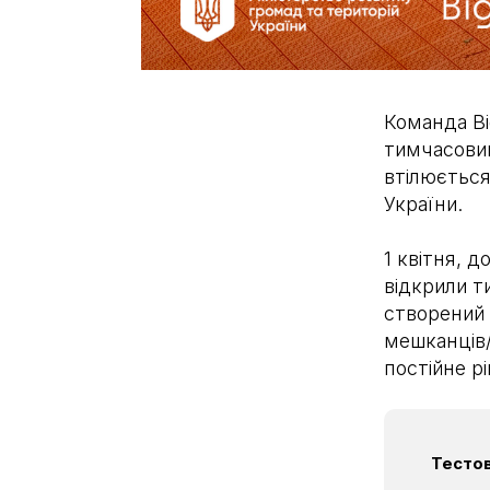
Команда Big
тимчасови
втілюється
України.
1 квітня, д
відкрили т
створений 
мешканців/
постійне р
Тестов