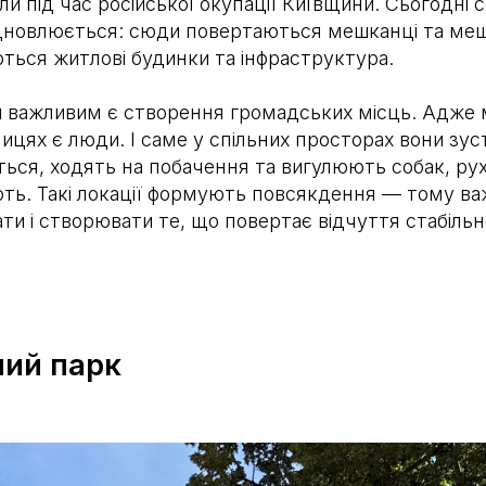
и під час російської окупації Київщини. Сьогодні 
дновлюється: сюди повертаються мешканці та меш
ться житлові будинки та інфраструктура.
 важливим є створення громадських місць. Адже 
лицях є люди. І саме у спільних просторах вони зу
ться, ходять на побачення та вигулюють собак, ру
ть. Такі локації формують повсякдення — тому в
ти і створювати те, що повертає відчуття стабільн
ий парк