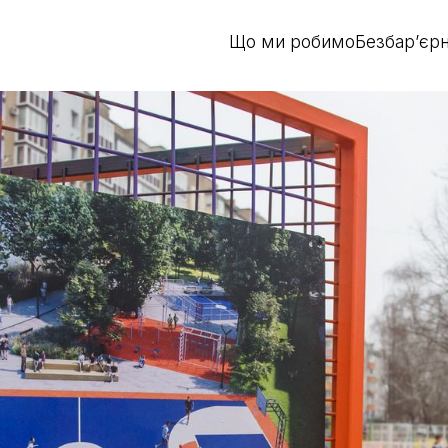
Що ми робимо
Безбар’єрн