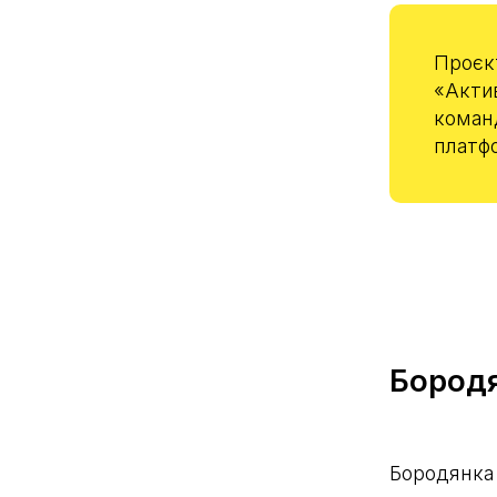
Проєкт
«Актив
команд
платфо
Бородя
Бородянка 