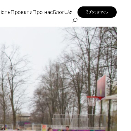
ість
Проєкти
Про нас
Блог
Зв’язатись
UA