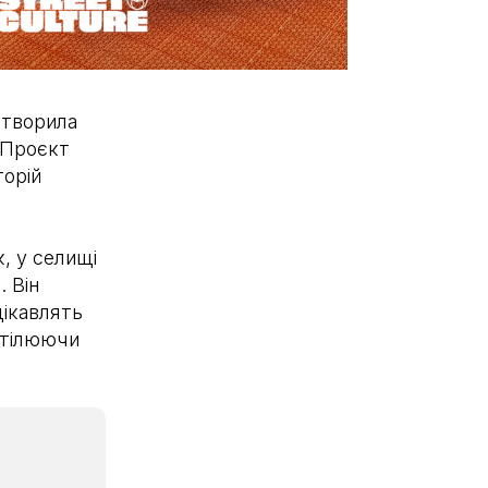
 створила
 Проєкт
торій
к, у селищі
 Він
цікавлять
втілюючи