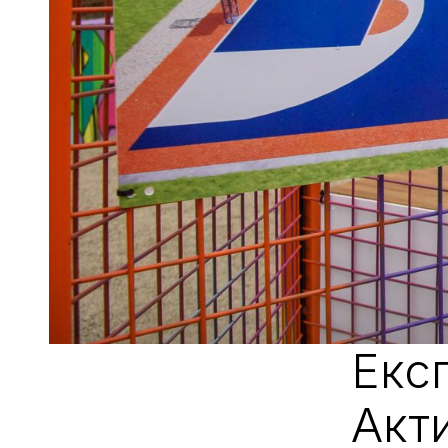
Екс
Акт