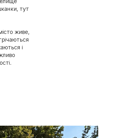
селище
канки, тут
місто живе,
стрічаються
хаються і
ажливо
ості.