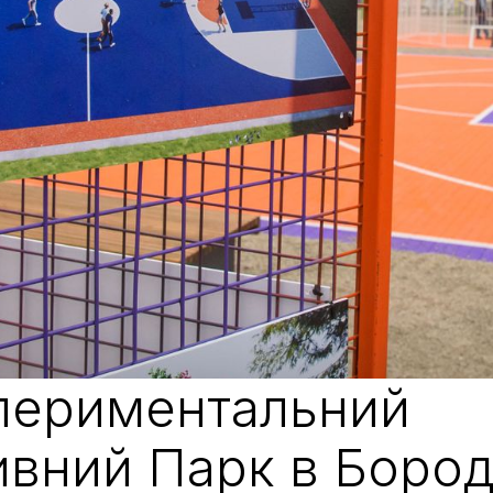
периментальний
ивний Парк в Бород