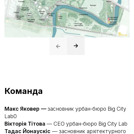
Команда
Макс Яковер
—
засновник урбан-бюро Big City
Lab0
Вікторія Тітова
— CEO урбан-бюро Big City Lab
Тадас Йонаускіс
— засновник архітектурного