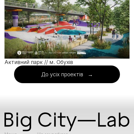
Активний парк // м. Обухів
До усіх проектів →