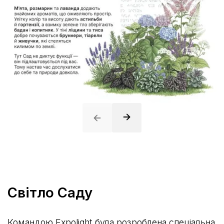
Світло Саду
Командою Expolight була розроблена спеціальна