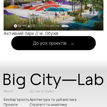
Активний парк // м. Обухів
До усіх проектів →
Меню
Що ми робимо
Безбар’єрність
Архітектура та урбаністика
Проєкти
Стратегії та аналітика