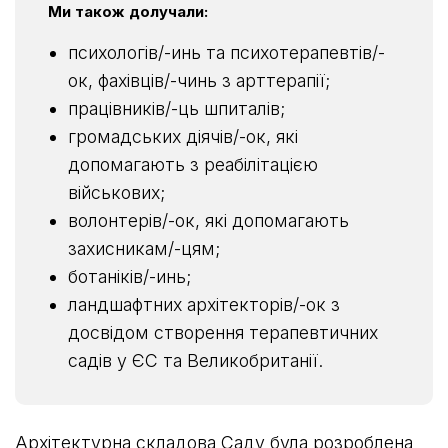
Ми також долучали:
психологів/-инь та психотерапевтів/-
ок, фахівців/-чинь з арттерапії;
працівників/-ць шпиталів;
громадських діячів/-ок, які
допомагають з реабілітацією
військових;
волонтерів/-ок, які допомагають
захисникам/-цям;
ботаніків/-инь;
ландшафтних архітекторів/-ок з
досвідом створення терапевтичних
садів у ЄС та Великобританії.
Архітектурна складова Саду була розроблена